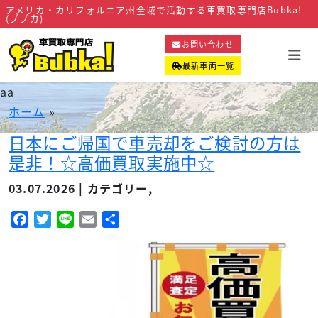
アメリカ・カリフォルニア州全域で活動する車買取専門店Bubka!
(ブブカ)
お問い合わせ
最新車両一覧
aa
ホーム
»
日本にご帰国で車売却をご検討の方は
是非！☆高価買取実施中☆
03.07.2026 | カテゴリー,
Facebook
Twitter
Line
Email
共
有