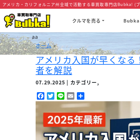
アメリカ・カリフォルニア州全域で活動する車買取専門店Bubka! (ブ
クルマを売る
Bubk
aa
ホーム
»
アメリカ入国が早くなる！MPC
者を解説
07.29.2025 | カテゴリー,
Facebook
Twitter
Line
Email
共
有