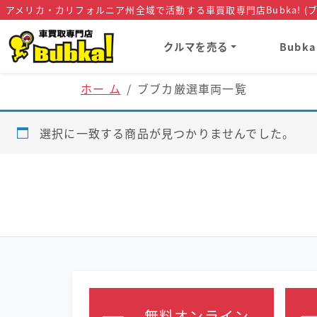
アメリカ・カリフォルニア州全域で活動する車買取専門店Bubka! (ブ
クルマを売る
Bubk
ホー ム
ブブカ厳選車両一覧
選択に一致する商品が見つかりませんでした。
無料オンライン