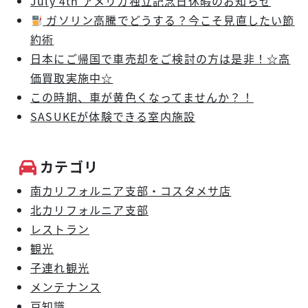
July 4th アメリカ独立記念日休暇のお知らせ
ガソリン高騰でどうする？今こそ見直したい節
約術
日本にご帰国で車売却をご検討の方は是非！☆高
価買取実施中☆
この時期、車が黄色くなってませんか？！
SASUKEが体験できる室内施設
カテゴリ
南カリフォルニア支部・コスタメサ店
北カリフォルニア支部
レストラン
観光
子連れ観光
メンテナンス
豆知識