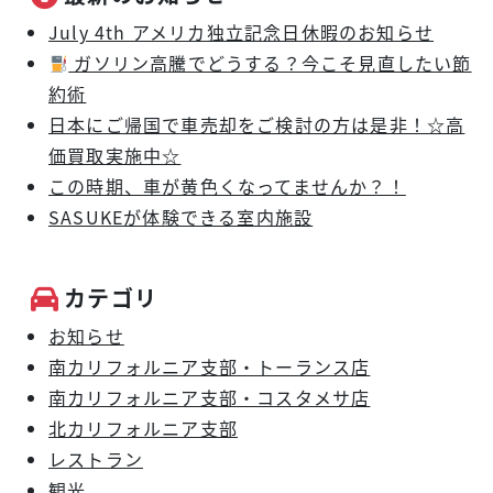
July 4th アメリカ独立記念日休暇のお知らせ
ガソリン高騰でどうする？今こそ見直したい節
約術
日本にご帰国で車売却をご検討の方は是非！☆高
価買取実施中☆
この時期、車が黄色くなってませんか？！
SASUKEが体験できる室内施設
カテゴリ
お知らせ
南カリフォルニア支部・トーランス店
南カリフォルニア支部・コスタメサ店
北カリフォルニア支部
レストラン
観光