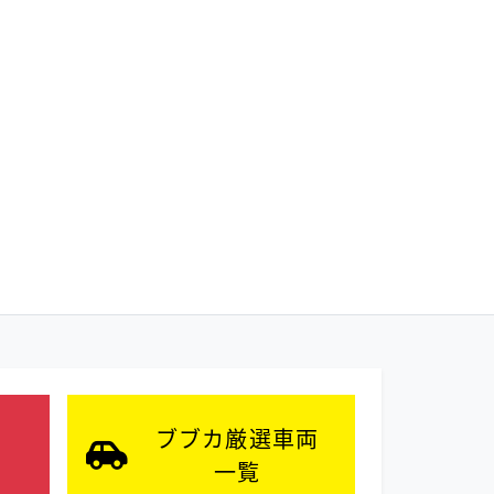
ブブカ厳選車両
一覧