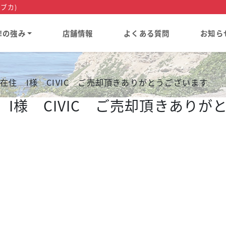
ブカ)
a!の強み
店舗情報
よくある質問
お知ら
each 在住 I様 CIVIC ご売却頂きありがとうございます
h 在住 I様 CIVIC ご売却頂きあ