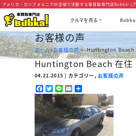
アメリカ・カリフォルニア州全域で活動する車買取専門店Bubka! (ブ
クルマを売る
Bubk
お客様の声
ホーム
»
お客様の声
» Huntington B
Huntington Beac
04.21.2015 | カテゴリー,
お客様の声
Facebook
Twitter
Line
Email
共
有